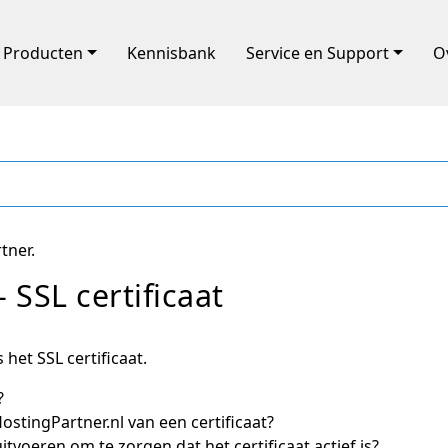
Producten
Kennisbank
Service en Support
O
tner.
 SSL certificaat
 het SSL certificaat.
?
ostingPartner.nl van een certificaat?
itvoeren om te zorgen dat het certificaat actief is?