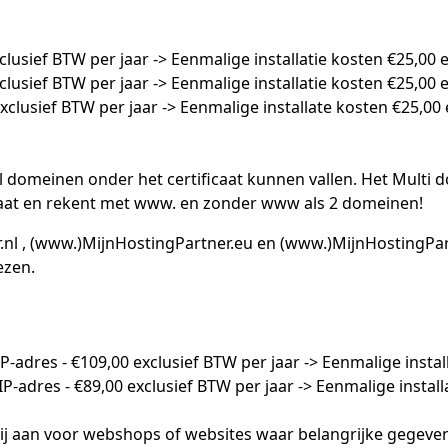
clusief BTW per jaar -> Eenmalige installatie kosten
€
25,00 
clusief BTW per jaar -> Eenmalige installatie kosten
€
25,00 
xclusief BTW per jaar -> Eenmalige installate kosten
€
25,00 
l domeinen onder het certificaat kunnen vallen. Het Multi do
taat en rekent met www. en zonder www als 2 domeinen!
nl , (www.)MijnHostingPartner.eu en (www.)MijnHostingPart
ezen.
IP-adres -
€
109,00 exclusief BTW per jaar -> Eenmalige instal
IP-adres -
€
89,00 exclusief BTW per jaar -> Eenmalige instal
 wij aan voor webshops of websites waar belangrijke gegeven