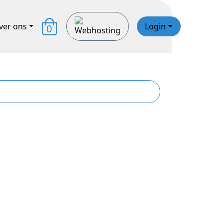
ver ons
Login
0