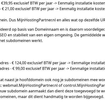
-
€
39,95 exclusief BTW per jaar -> Eenmalig installatie koste
 -
€
21,00 exclusief BTW per jaar -> Eenmalig installatie kost
mein. Dus MijnHostingPartner.nl en alles wat op dezelfde UR
valideerd op basis van Domeinnaam en is daarom voordeliger.
 SEO en stabilieit van een eigen omgeving. De gemiddelde we
l met subdomeinen werkt.
adres -
€
124,00 exclusief BTW per jaar -> Eenmalige installa
-adres -
€
99,00 exclusief BTW per jaar -> Eenmalige installat
r dat naast je hoofddomein ook nog je subdomeinen mee wor
: webmail.MijnHostingPartner.nl of control.MijnHostingPartn
ieuw subdomein aanmaakt dan dient deze toegevoegd te word
bdomeinen, maar dit dient handmatig te worden bijgevoegd.