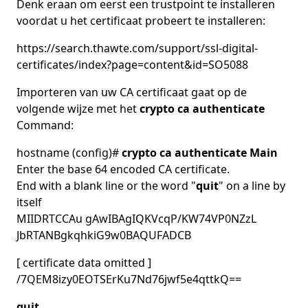
Denk eraan om eerst een trustpoint te installeren
voordat u het certificaat probeert te installeren:
https://search.thawte.com/support/ssl-digital-
certificates/index?page=content&id=SO5088
Importeren van uw CA certificaat gaat op de
volgende wijze met het
crypto ca authenticate
Command:
hostname (config)#
crypto ca authenticate Main
Enter the base 64 encoded CA certificate.
End with a blank line or the word "
quit
" on a line by
itself
MIIDRTCCAu gAwIBAgIQKVcqP/KW74VP0NZzL
JbRTANBgkqhkiG9w0BAQUFADCB
[ certificate data omitted ]
/7QEM8izy0EOTSErKu7Nd76jwf5e4qttkQ==
quit