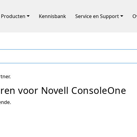
Producten
Kennisbank
Service en Support
O
tner.
lleren voor Novell ConsoleOne
ende.