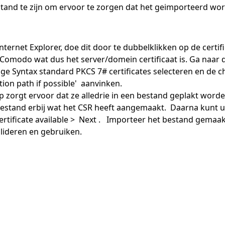
tand te zijn om ervoor te zorgen dat het geimporteerd wor
ternet Explorer, doe dit door te dubbelklikken op de certif
 Comodo wat dus het server/domein certificaat is. Ga naar d
ge Syntax standard PKCS 7# certificates selecteren en de c
cation path if possible' aanvinken.
 zorgt ervoor dat ze alledrie in een bestand geplakt worde
stand erbij wat het CSR heeft aangemaakt. Daarna kunt u na
ertificate available > Next . Importeer het bestand gemaakt
alideren en gebruiken.