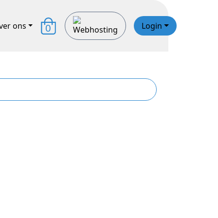
ver ons
Login
0