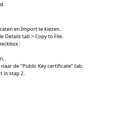
d.
icaten en Import te kiezen.
e Details tab > Copy to File.
heckbox :
n.
ar de "Public Key certificate" tab.
 in stap 2.