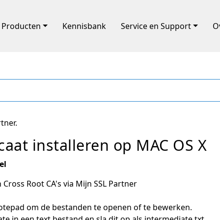
Producten
Kennisbank
Service en Support
O
tner.
icaat installeren op MAC OS X
el
ross Root CA's via Mijn SSL Partner
Notepad om de bestanden te openen of te bewerken.
 in een text bestand en sla dit op als intermediate.txt.