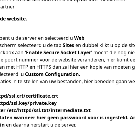
Partner
 de website.
pent u de server en selecteerd u
Web
 scherm selecteerd u de tab
Sites
en dubbel klikt u op de sit
heckbox aan
'Enable Secure Socket Layer
' mocht die nog niet
l de poort nummer voor de website veranderen, hier komt e
neren met HTTP en HTTPS dan zal hier een kopie van moeten
electeerd u
Custom Configuration.
aties in te stellen van uw bestanden, hier beneden gaan we
tpd/ssl.crt/certificate.crt
httpd/ssl.key/private.key
nter /etc/httpd/ssl.txt/intermediate.txt
glaten wanneer hier geen passwoord voor is ingesteld. A
in
en daarna herstart u de server.