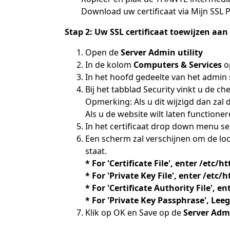
Download uw certificaat via Mijn SSL 
Stap 2: Uw SSL certificaat toewijzen aan
Open de
Server Admin utility
In de kolom
Computers & Services
o
In het hoofd gedeelte van het admin
Bij het tabblad Security vinkt u de c
Opmerking: Als u dit wijzigd dan za
Als u de website wilt laten functio
In het certificaat drop down menu s
Een scherm zal verschijnen om de loc
staat.
* For 'Certificate File', enter /etc/ht
* For 'Private Key File', enter /etc/
* For 'Certificate Authority File', e
* For 'Private Key Passphrase', Lee
Klik op OK en Save op de
Server Adm