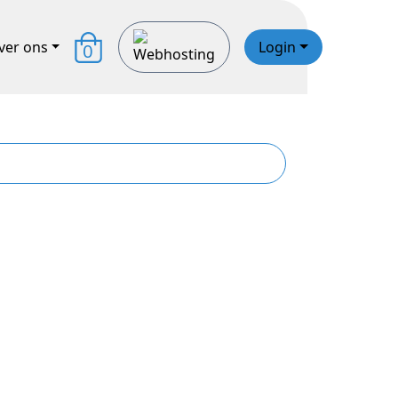
ver ons
Login
0