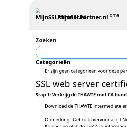
Home
MijnSSLPartner.nl
Zoeken
Categorieën
Er zijn geen categorieën voor deze par
SSL web server certif
Stap 1: Verkrijg de THAWTE root CA bund
Download de THAWTE intermediate en C
Opmerking: Gebruik hiervoor altijd 
Kopieër en plak de THAWTE intermediate