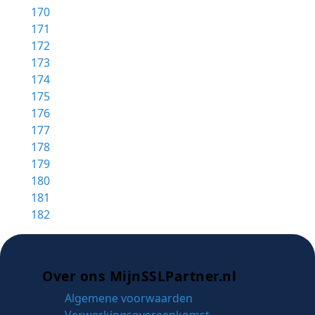
170
171
172
173
174
175
176
177
178
179
180
181
182
Over ons MijnSSLPartner.nl
Algemene voorwaarden
Verwerkingsovereenkomst