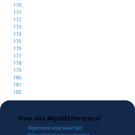
170
171
172
173
174
175
176
177
178
179
180
181
182
Over ons MijnSSLPartner.nl
Algemene voorwaarden
Verwerkingsovereenkomst