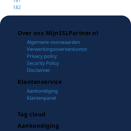
181
182
Over ons MijnSSLPartner.nl
Algemene voorwaarden
Verwerkingsovereenkomst
Privacy policy
Security Policy
Disclaimer
Klantenservice
Aankondiging
Klantenpanel
Tag cloud
Aankondiging