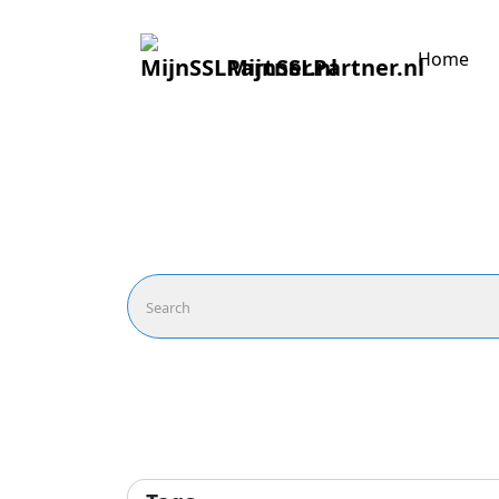
Home
MijnSSLPartner.nl