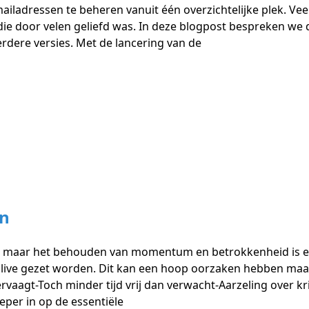
mailadressen te beheren vanuit één overzichtelijke plek. Ve
ie door velen geliefd was. In deze blogpost bespreken we 
erdere versies. Met de lancering van de
en
al maar het behouden van momentum en betrokkenheid is eve
ens live gezet worden. Dit kan een hoop oorzaken hebben ma
rvaagt-Toch minder tijd vrij dan verwacht-Aarzeling over k
ieper in op de essentiële