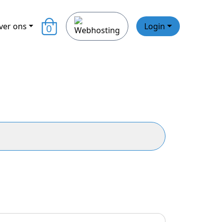
ver ons
Login
0