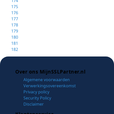
174
175
176
177
178
179
180
181
182
Over ons MijnSSLPartner.nl
Algemene voorwaarden
Verwerkingsovereenkomst
Privacy policy
Security Policy
Disclaimer