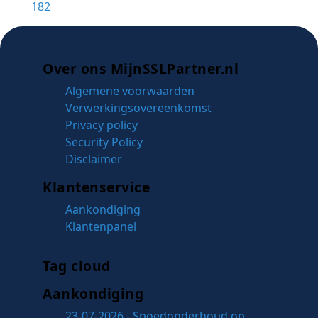
182
Over ons MijnSSLPartner.nl
Algemene voorwaarden
Verwerkingsovereenkomst
Privacy policy
Security Policy
Disclaimer
Klantenservice
Aankondiging
Klantenpanel
Tag cloud
Aankondiging
23-07-2026 - Spoedonderhoud op