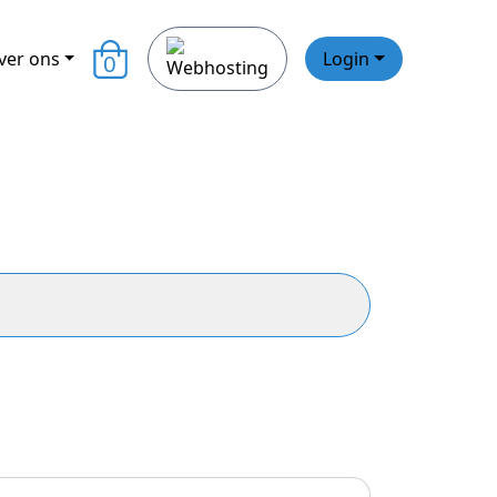
ver ons
Login
0