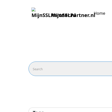
Home
MijnSSLPartner.nl