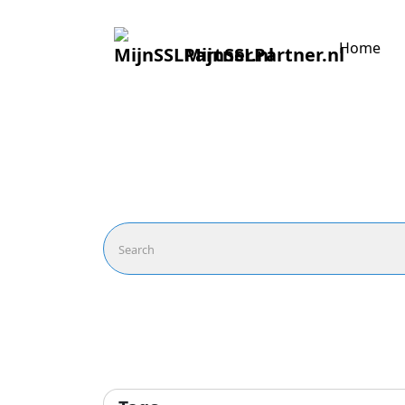
Home
MijnSSLPartner.nl