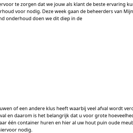
n ervoor te zorgen dat we jouw als klant de beste ervaring k
rhoud voor nodig. Deze week gaan de beheerders van MijnH
nd onderhoud doen we dit diep in de
wen of een andere klus heeft waarbij veel afval wordt vero
fval en daarom is het belangrijk dat u voor grote hoeveelh
r één container huren en hier al uw hout puin oude meubel
hiervoor nodig.