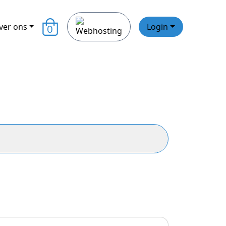
ver ons
Login
0