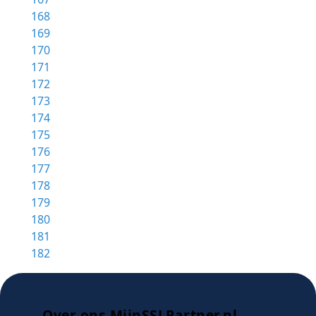
168
169
170
171
172
173
174
175
176
177
178
179
180
181
182
Over ons MijnSSLPartner.nl