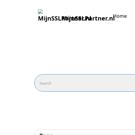
Home
MijnSSLPartner.nl