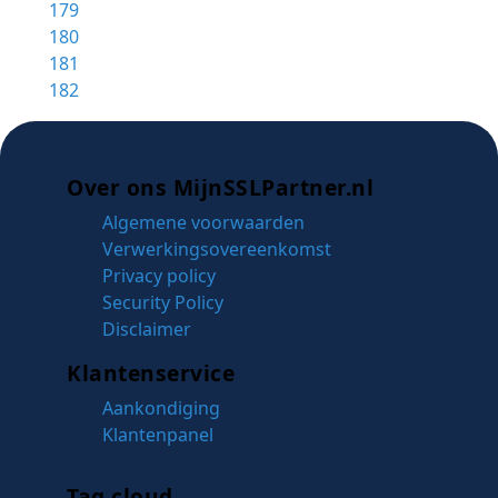
179
180
181
182
Over ons MijnSSLPartner.nl
Algemene voorwaarden
Verwerkingsovereenkomst
Privacy policy
Security Policy
Disclaimer
Klantenservice
Aankondiging
Klantenpanel
Tag cloud