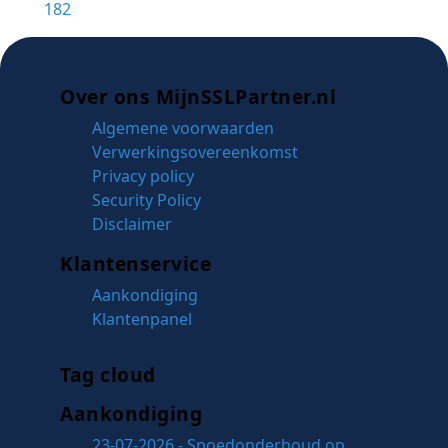
182
Over ons MijnSSLPartner.nl
Algemene voorwaarden
Verwerkingsovereenkomst
Privacy policy
Security Policy
Disclaimer
Klantenservice
Aankondiging
Klantenpanel
Tag cloud
Aankondiging
23-07-2026 - Spoedonderhoud op