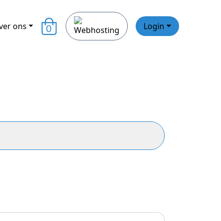
ver ons
Login
0