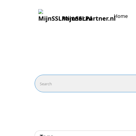
Home
MijnSSLPartner.nl