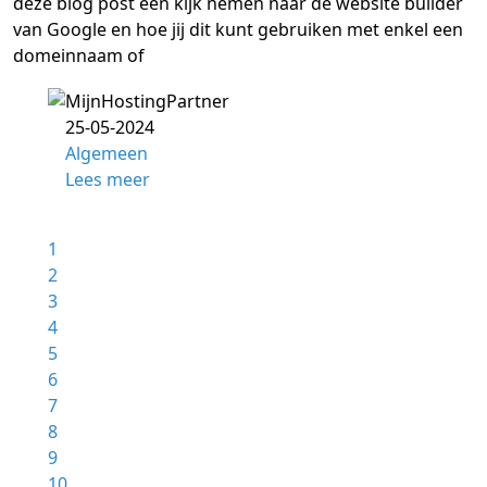
deze blog post een kijk nemen naar de website builder
van Google en hoe jij dit kunt gebruiken met enkel een
domeinnaam of
25-05-2024
Algemeen
Lees meer
1
2
3
4
5
6
7
8
9
10