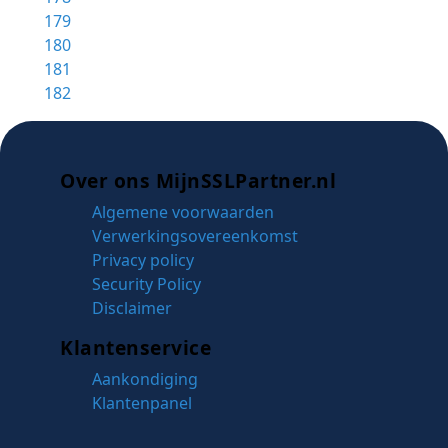
179
180
181
182
Over ons MijnSSLPartner.nl
Algemene voorwaarden
Verwerkingsovereenkomst
Privacy policy
Security Policy
Disclaimer
Klantenservice
Aankondiging
Klantenpanel